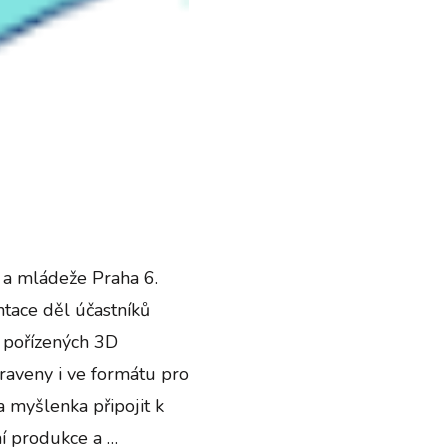
í a mládeže Praha 6.
tace děl účastníků
 pořízených 3D
aveny i ve formátu pro
a myšlenka připojit k
ní produkce a …