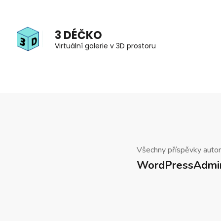
Přeskočit
na
3 DÉČKO
obsah
Virtuální galerie v 3D prostoru
(stiskněte
Enter)
Všechny příspěvky auto
WordPressAdmi