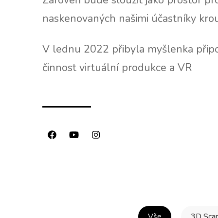
Zároveň bude sloužit jako prostor p
naskenovaných našimi účastníky krou
V lednu 2022 přibyla myšlenka připoj
činnost virtuální produkce a VR
Vše
3D Sca