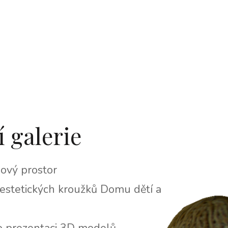
Přeskočit
na
obsah
(stiskněte
Enter)
 galerie
bový prostor
 estetických kroužků Domu dětí a