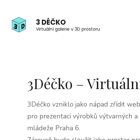
3 DÉČKO
Virtuální galerie v 3D prostoru
3Déčko – Virtuální
3Déčko vzniklo jako nápad zřídit we
pro prezentaci výrobků výtvarných a
mládeže Praha 6.