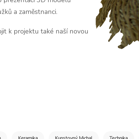
ro prezentaci 3D modelů
žků a zaměstnanci.
it k projektu také naší novou
n
Keramika
Kunstovný Michal
Technika