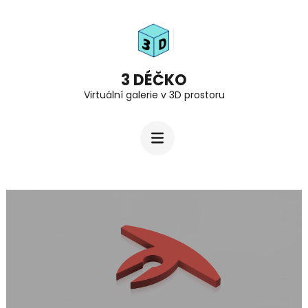
Přeskočit
na
obsah
(stiskněte
3 DÉČKO
Virtuální galerie v 3D prostoru
Enter)